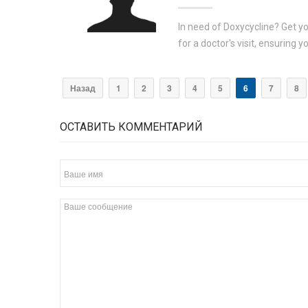
In need of Doxycycline? Get y
for a doctor's visit, ensuring 
Назад
1
2
3
4
5
6
7
8
ОСТАВИТЬ КОММЕНТАРИЙ