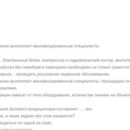
ванию выполняют квалифицированные специалисты
 Электронные блоки, компрессор и гидравлический контур, вентил
 работал без перебоев и перегрузок необходимо не только грамотно
лавное, - проводить регулярное сервисное обслуживание.
ванию выполняют квалифицированные специалисты, прошедшие спе
риалами.
ции зависит от типа оборудования, количества техники на объекте
ния бытового кондиционера составляет …. грн.
е, и какие задачи при этом решаются?
одиться по одной из схем:
азовая стоимость.