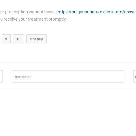
our prescription without hassle
https://bulgariannature.com/item/doxyc
you receive your treatment promptly.
9
10
Вперёд