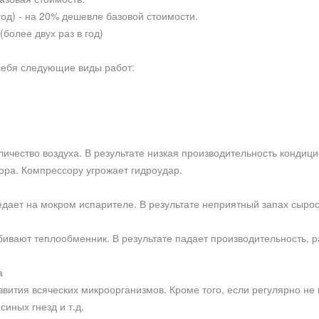
год) - на 20% дешевле базовой стоимости.
более двух раз в год)
себя следующие виды работ:
ичество воздуха. В результате низкая производительность кондиц
ора. Компрессору угрожает гидроудар.
едает на мокром испарителе. В результате неприятный запах сырос
бивают теплообменник. В результате падает производительность, р
а
вития всяческих микроорганизмов. Кроме того, если регулярно не
иных гнезд и т.д.